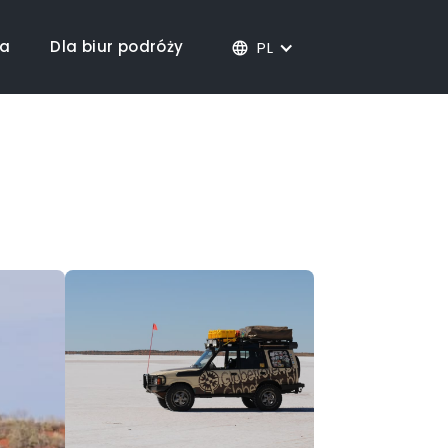
ja
Dla biur podróży
PL
language