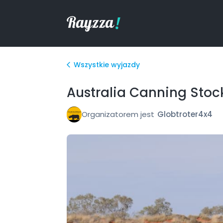
Wszystkie wyjazdy
arrow_back_ios
Australia Canning Stoc
Organizatorem jest
Globtroter4x4