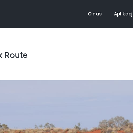
O nas
Aplikac
k Route