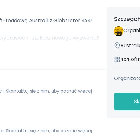
Szczegół
ff-roadową Australii z Globtroter 4x4!
Organi
 wyprawach i szukasz nowego wyzwania?
Australi
cja dla Ciebie! Ta legendarna trasa,
, słynie z surowego piękna i
4x4 off
Organizato
-roadowa w Australii: Ponad 1700 km przez
ji. Skontaktuj się z nim, aby poznać więcej
one jeziora i morza traw.
Sk
odążając śladami Alfreda Canninga, który
k pędzenia bydła.
wanie Canning Stock Route wymaga hartu
ji. Skontaktuj się z nim, aby poznać więcej
dzenia sobie w trudnych sytuacjach.