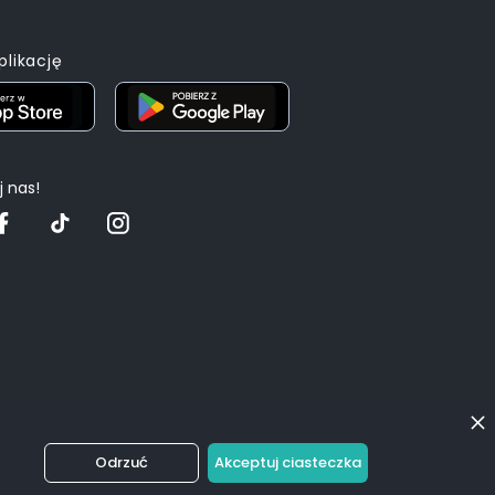
plikację
 nas!
Odrzuć
Akceptuj ciasteczka