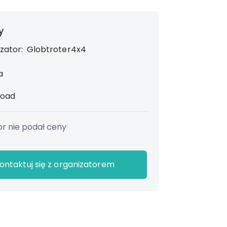
y
zator:
Globtroter4x4
a
road
r nie podał ceny
ontaktuj się z organizatorem